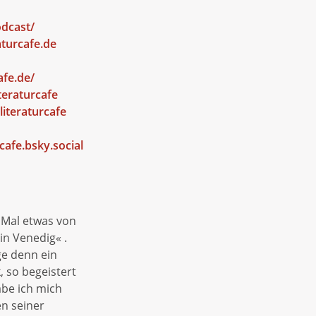
odcast/
aturcafe.de
afe.de/
teraturcafe
iteraturcafe
cafe.bsky.social
e Mal etwas von
in Venedig« .
ge denn ein
 so begeistert
abe ich mich
en seiner