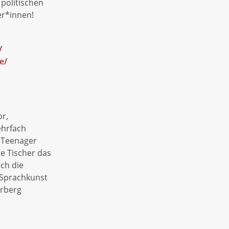
politischen
er*innen!
/
e/
or,
ehrfach
s Teenager
te Tischer das
ch die
 Sprachkunst
erberg