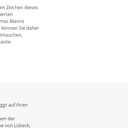
im Zeichen dieses
ierten
homas Manns
n können Sie daher
intauchen,
sante
ggt auf ihren
men der
he von Lübeck,