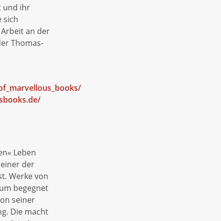
 und ihr
e sich
Arbeit an der
der Thomas-
of_marvellous_books/
sbooks.de/
ten« Leben
 einer der
t. Werke von
ium begegnet
von seiner
ng. Die macht