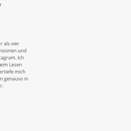
/
r als vier
ensionen und
tagram. Ich
 Beim Lesen
ertiefe mich
en genauso in
r.