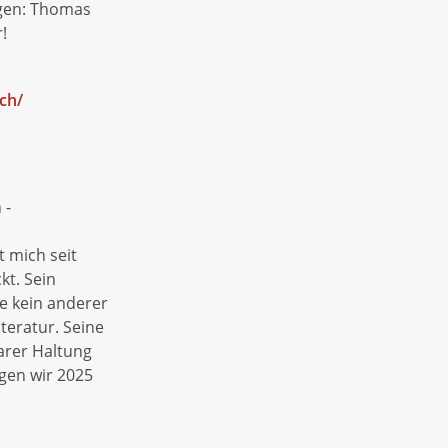
gen: Thomas
!
ch/
 -
 mich seit
kt. Sein
ie kein anderer
teratur. Seine
arer Haltung
igen wir 2025