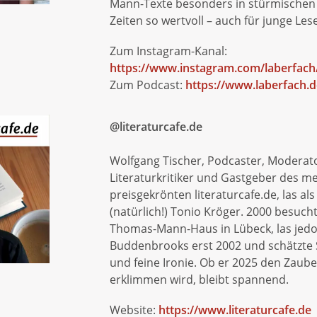
Mann-Texte besonders in stürmischen 
Zeiten so wertvoll – auch für junge Les
Zum Instagram-Kanal:
https://www.instagram.com/laberfach
Zum Podcast:
https://www.laberfach.d
@literaturcafe.de
Wolfgang Tischer, Podcaster, Moderat
Literaturkritiker und Gastgeber des m
preisgekrönten literaturcafe.de, las al
(natürlich!) Tonio Kröger. 2000 besuch
Thomas-Mann-Haus in Lübeck, las jedo
Buddenbrooks erst 2002 und schätzte
und feine Ironie. Ob er 2025 den Zaub
erklimmen wird, bleibt spannend.
Website:
https://www.literaturcafe.de