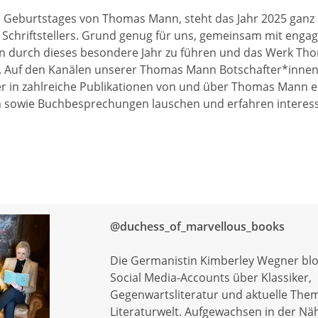
0. Geburtstages von Thomas Mann, steht das Jahr 2025 ganz 
Schriftstellers. Grund genug für uns, gemeinsam mit engag
n durch dieses besondere Jahr zu führen und das Werk T
n. Auf den Kanälen unserer Thomas Mann Botschafter*inne
er in zahlreiche Publikationen von und über Thomas Mann e
n sowie Buchbesprechungen lauschen und erfahren interes
@duchess_of_marvellous_books
Die Germanistin Kimberley Wegner blo
Social Media-Accounts über Klassiker,
Gegenwartsliteratur und aktuelle The
Literaturwelt. Aufgewachsen in der Nä